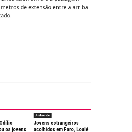
 metros de extensão entre a arriba
cado.
Ambiente
Odílio
Jovens estrangeiros
ou os jovens
acolhidos em Faro, Loulé