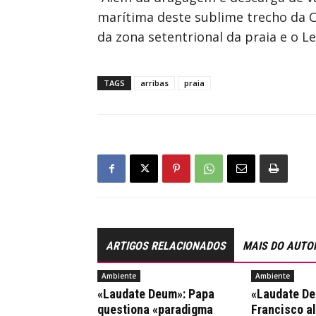
marítima deste sublime trecho da C
da zona setentrional da praia e o L
TAGS
arribas
praia
ARTIGOS RELACIONADOS
MAIS DO AUTO
Ambiente
Ambiente
«Laudate Deum»: Papa
«Laudate De
questiona «paradigma
Francisco al