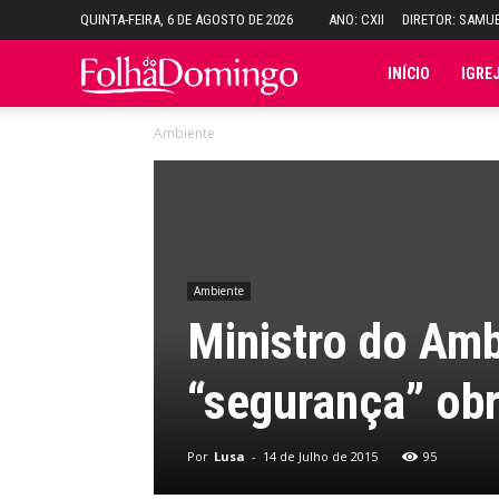
QUINTA-FEIRA, 6 DE AGOSTO DE 2026
ANO: CXII
DIRETOR: SAMU
Folha
INÍCIO
IGRE
Ambiente
do
Domingo
Ambiente
Ministro do Amb
“segurança” obr
Por
Lusa
-
14 de Julho de 2015
95