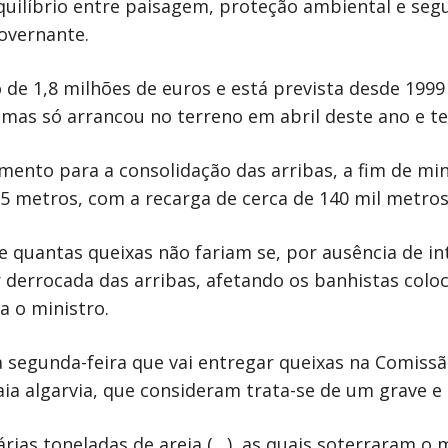
uilíbrio entre paisagem, proteção ambiental e seg
governante.
 de 1,8 milhões de euros e está prevista desde 199
mas só arrancou no terreno em abril deste ano e t
ento para a consolidação das arribas, a fim de min
5 metros, com a recarga de cerca de 140 mil metros 
 e quantas queixas não fariam se, por ausência de 
 derrocada das arribas, afetando os banhistas coloc
a o ministro.
segunda-feira que vai entregar queixas na Comissão
raia algarvia, que consideram trata-se de um grave 
rias toneladas de areia (…), as quais soterraram 