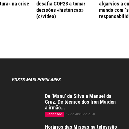
tura» na crise
desafia COP28 a tomar
algarvios a c
decisões «históricas»
mundo com “s
(c/vídeo)
responsabilid
POSTS MAIS POPULARES
De ‘Manu’ da Silva a Manuel da
Cruz. De técnico dos Iron Maiden
a irmão...
12 de Abril de 2020
Sociedade
Horários das Missas na televisão