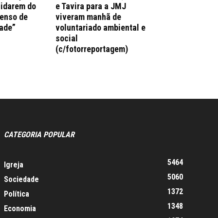
uidarem do
e Tavira para a JMJ
enso de
viveram manhã de
ade”
voluntariado ambiental e
social
(c/fotorreportagem)
CATEGORIA POPULAR
5464
Igreja
5060
Sociedade
1372
Política
1348
Economia