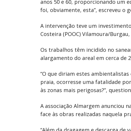
anos 50 e 60, proporcionando um eq
foi, obviamente, esta”, escreveu o 
A intervenção teve um investimento
Costeira (POOC) Vilamoura/Burgau, 
Os trabalhos têm incidido no saneam
alargamento do areal em cerca de 2
“O que diriam estes ambientalistas
praia, ocorresse uma fatalidade por
às zonas mais perigosas?”, question
A associação Almargem anunciou na 
face às obras realizadas naquela p
“Além da dragagem e descarga de vá