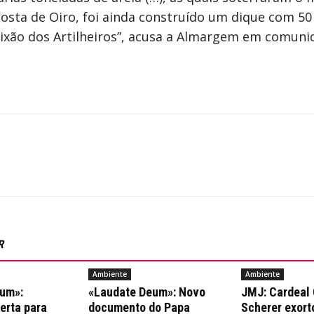
osta de Oiro, foi ainda construído um dique com 50
eixão dos Artilheiros”, acusa a Almargem em comuni
R
Ambiente
Ambiente
um»:
«Laudate Deum»: Novo
JMJ: Cardeal 
erta para
documento do Papa
Scherer exort