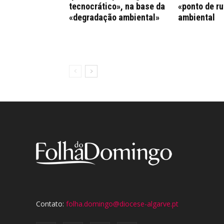
tecnocrático», na base da
«ponto de ru
«degradação ambiental»
ambiental
Contato:
folha.domingo@diocese-algarve.pt