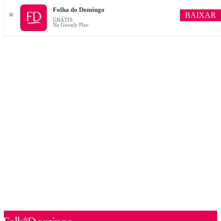
Folha do Domingo
BAIXAR
✕
GRÁTIS
Na Google Play