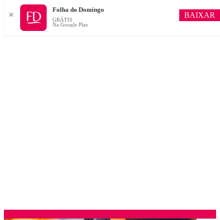
Folha do Domingo
BAIXAR
✕
GRÁTIS
Na Google Play