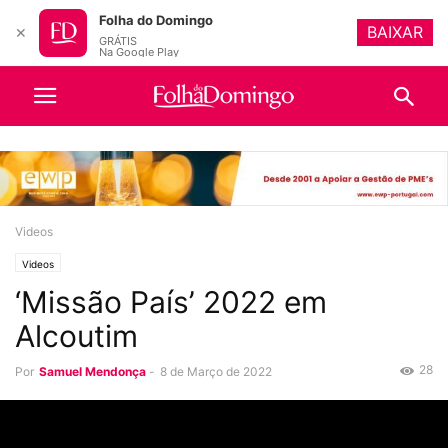
Folha do Domingo
BAIXAR
✕
GRÁTIS
Na Google Play
Videos
Videos
‘Missão País’ 2022 em
Alcoutim
28
Por
Samuel Mendonça
-
8 de Março de 2022