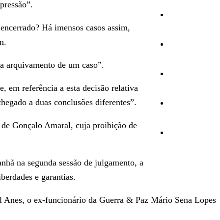
xpressão”.
Cultura
á encerrado? Há imensos casos assim,
m.
Ambiente
ra arquivamento de um caso”.
Desporto
 em referência a esta decisão relativa
hegado a duas conclusões diferentes”.
Opinião
 de Gonçalo Amaral, cuja proibição de
Vídeos
anhã na segunda sessão de julgamento, a
berdades e garantias.
uel Anes, o ex-funcionário da Guerra & Paz Mário Sena Lopes