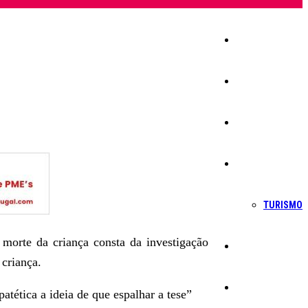
Início
Igreja
Sociedade
Economia
TURISMO
morte da criança consta da investigação
Política
 criança.
Educação
atética a ideia de que espalhar a tese”