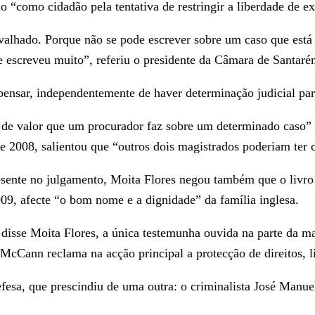
o “como cidadão pela tentativa de restringir a liberdade de e
ovalhado. Porque não se pode escrever sobre um caso que est
 escreveu muito”, referiu o presidente da Câmara de Santaré
ensar, independentemente de haver determinação judicial pa
e valor que um procurador faz sobre um determinado caso” e,
2008, salientou que “outros dois magistrados poderiam ter c
esente no julgamento, Moita Flores negou também que o livro
09, afecte “o bom nome e a dignidade” da família inglesa.
 disse Moita Flores, a única testemunha ouvida na parte da m
 McCann reclama na acção principal a protecção de direitos, li
defesa, que prescindiu de uma outra: o criminalista José Man