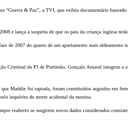
ra “Guerra & Paz”, a TVI, que exibiu documentário baseado n
08 e lança a suspeita de que os pais da criança inglesa terão
io de 2007 do quarto de um apartamento num aldeamento turí
ão Criminal da PJ de Portimão, Gonçalo Amaral integrou a eq
que Maddie foi raptada, foram constituídos arguidos em Set
pelo inquérito de morte acidental da menina.
empre reaberto se surgirem novos dados considerados consiste