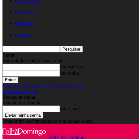
FICHA TÉCNICA
ASSINATURA
CONTACTO
EM DIRETO
Entrar
Bem-vindo! Entre na sua conta
seu usuário
sua senha
Esqueceu sua senha? Obtenha ajuda aqui
Informação Legal
Recuperar senha
Recupere sua senha
seu e-mail
Uma senha será enviada por e-mail para você.
Folha do Domingo