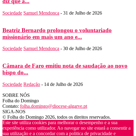
diz que a...
Sociedade
Samuel Mendonça
-
31 de Julho de 2026
Beatriz Bernardo prolongou o voluntariado
missionário em mais um ano e...
Sociedade
Samuel Mendonça
-
30 de Julho de 2026
Câmara de Faro emitiu nota de saudação ao novo
bispo do...
Sociedade
Redação
-
14 de Julho de 2026
SOBRE NÓS
Folha do Domingo
Contato:
folha.domingo@diocese-algarve.pt
SIGA-NOS
© Folha do Domingo 2026, todos os direitos reservados.
Este site utiliza cookies para melhorar o desempenho e a sua
experiência como utilizador. Ao navegar no site estará a consentir a
sua utilização e a concordar com a politica de privacidade e