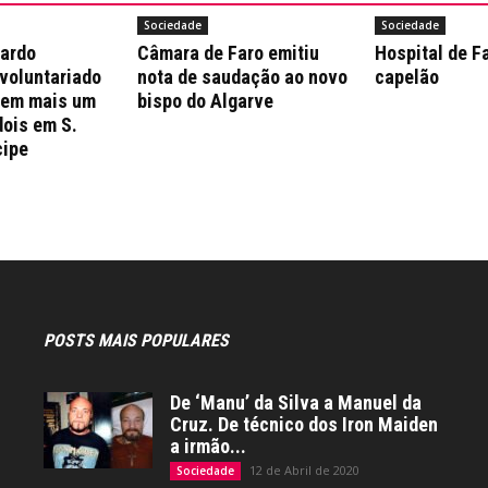
Sociedade
Sociedade
nardo
Câmara de Faro emitiu
Hospital de F
 voluntariado
nota de saudação ao novo
capelão
 em mais um
bispo do Algarve
dois em S.
cipe
POSTS MAIS POPULARES
De ‘Manu’ da Silva a Manuel da
Cruz. De técnico dos Iron Maiden
a irmão...
12 de Abril de 2020
Sociedade