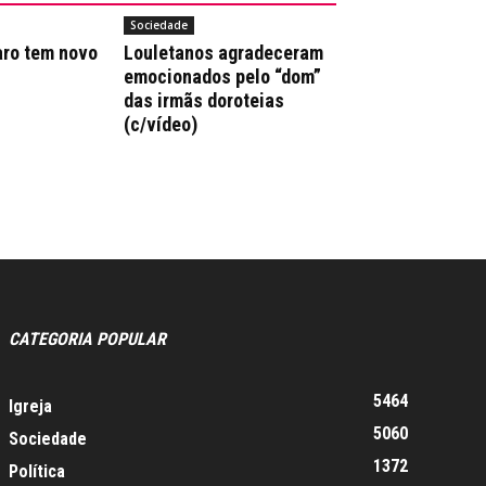
Sociedade
aro tem novo
Louletanos agradeceram
emocionados pelo “dom”
das irmãs doroteias
(c/vídeo)
CATEGORIA POPULAR
5464
Igreja
5060
Sociedade
1372
Política