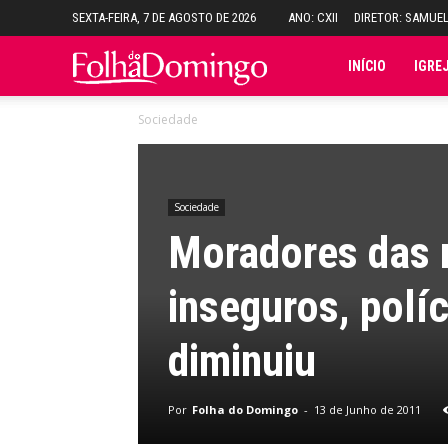
SEXTA-FEIRA, 7 DE AGOSTO DE 2026
ANO: CXII
DIRETOR: SAMUE
Folha
INÍCIO
IGRE
Sociedade
do
Domingo
Sociedade
Moradores das 
inseguros, polí
diminuiu
Por
Folha do Domingo
-
13 de Junho de 2011