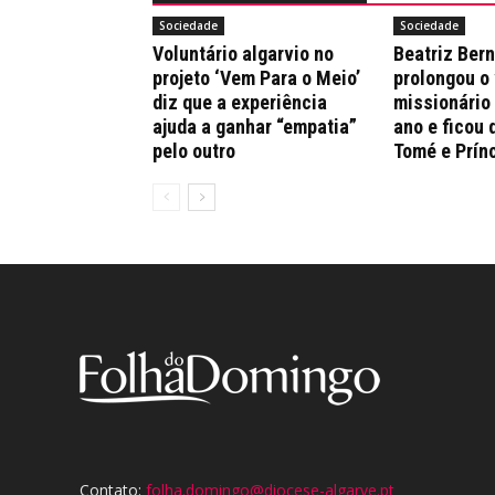
Sociedade
Sociedade
Voluntário algarvio no
Beatriz Ber
projeto ‘Vem Para o Meio’
prolongou o
diz que a experiência
missionário
ajuda a ganhar “empatia”
ano e ficou 
pelo outro
Tomé e Prín
Contato:
folha.domingo@diocese-algarve.pt