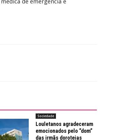
a médica de emergência e
Sociedade
Louletanos agradeceram
emocionados pelo “dom”
das irmãs doroteias