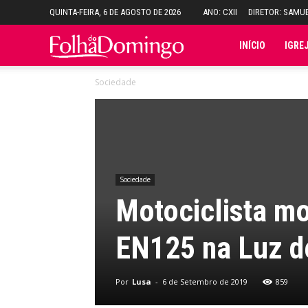
QUINTA-FEIRA, 6 DE AGOSTO DE 2026
ANO: CXII
DIRETOR: SAMU
Folha
INÍCIO
IGRE
Sociedade
do
Domingo
Sociedade
Motociclista mo
EN125 na Luz de
Por
Lusa
-
6 de Setembro de 2019
859