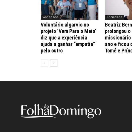
Sociedade
Sociedade
Voluntário algarvio no
Beatriz Ber
projeto ‘Vem Para o Meio’
prolongou o
diz que a experiência
missionário
ajuda a ganhar “empatia”
ano e ficou 
pelo outro
Tomé e Prín