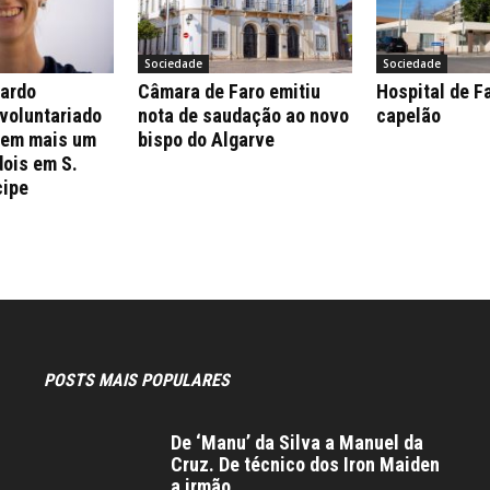
Sociedade
Sociedade
nardo
Câmara de Faro emitiu
Hospital de F
 voluntariado
nota de saudação ao novo
capelão
 em mais um
bispo do Algarve
dois em S.
cipe
POSTS MAIS POPULARES
De ‘Manu’ da Silva a Manuel da
Cruz. De técnico dos Iron Maiden
a irmão...