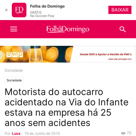
Folha do Domingo
BAIXAR
✕
GRÁTIS
Na Google Play
Sociedade
Sociedade
Motorista do autocarro
acidentado na Via do Infante
estava na empresa há 25
anos sem acidentes
70
Por
Lusa
-
19 de Junho de 2015