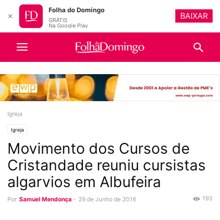
Folha do Domingo
BAIXAR
✕
GRÁTIS
Na Google Play
Igreja
Igreja
Movimento dos Cursos de
Cristandade reuniu cursistas
algarvios em Albufeira
193
Por
Samuel Mendonça
-
29 de Junho de 2016