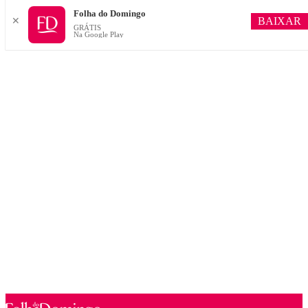
Folha do Domingo
BAIXAR
✕
GRÁTIS
Na Google Play