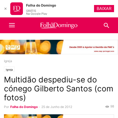
Folha do Domingo
BAIXAR
✕
GRÁTIS
Na Google Play
Igreja
Igreja
Multidão despediu-se do
cónego Gilberto Santos (com
fotos)
98
Por
Folha do Domingo
-
25 de Junho de 2012