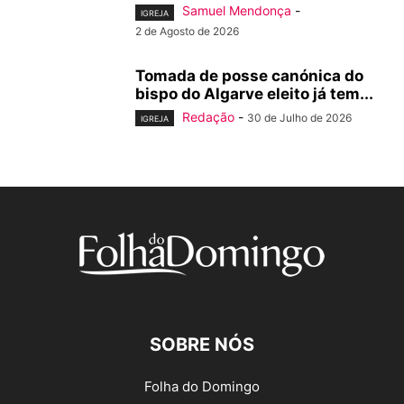
Samuel Mendonça
-
IGREJA
2 de Agosto de 2026
Tomada de posse canónica do
bispo do Algarve eleito já tem...
Redação
-
30 de Julho de 2026
IGREJA
SOBRE NÓS
Folha do Domingo