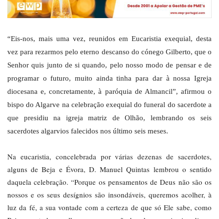
“Eis-nos, mais uma vez, reunidos em Eucaristia exequial, desta
vez para rezarmos pelo eterno descanso do cónego Gilberto, que o
Senhor quis junto de si quando, pelo nosso modo de pensar e de
programar o futuro, muito ainda tinha para dar à nossa Igreja
diocesana e, concretamente, à paróquia de Almancil”, afirmou o
bispo do Algarve na celebração exequial do funeral do sacerdote a
que presidiu na igreja matriz de Olhão, lembrando os seis
sacerdotes algarvios falecidos nos último seis meses.
Na eucaristia, concelebrada por várias dezenas de sacerdotes,
alguns de Beja e Évora, D. Manuel Quintas lembrou o sentido
daquela celebração. “Porque os pensamentos de Deus não são os
nossos e os seus desígnios são insondáveis, queremos acolher, à
luz da fé, a sua vontade com a certeza de que só Ele sabe, como