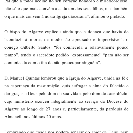
Pai que a todos acolhe no seu coração bondoso e misericordioso,
não só o que mais convém a cada um dos seus filhos, mas também
o que mais convém à nossa Igreja diocesana”, afirmou o prelado.
O bispo do Algarve explicou ainda que a doença que havia de
“conduzir à morte, de modo tão apressado e imprevisível”, o
cónego Gilberto Santos, “foi conhecida à relativamente pouco
tempo”, tendo o sacerdote pedido “expressamente” “para não ser
comunicada com o fim de não preocupar ninguém”.
D. Manuel Quintas lembrou que a Igreja do Algarve, unida na fé e
na esperança da ressurreição, quis sufragar a alma do falecido e
dar graças a Deus pelo dom da sua vida e pelo dom do sacerdócio,
cujo ministério exerceu integralmente ao serviço da Diocese do
Algarve ao longo de 27 anos e, particularmente, da paróquia de
Almancil, nos últimos 20 anos.
Lembrando que “nada nos poderá separar do amor de Deus, nem