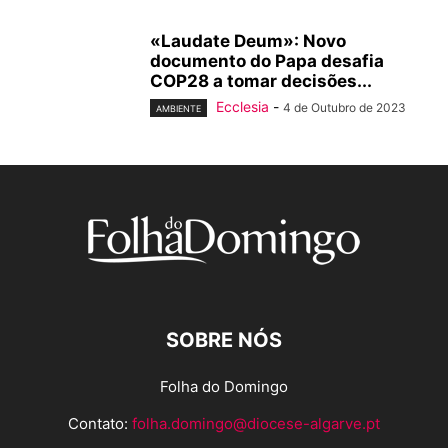
«Laudate Deum»: Novo
documento do Papa desafia
COP28 a tomar decisões...
Ecclesia
-
4 de Outubro de 2023
AMBIENTE
SOBRE NÓS
Folha do Domingo
Contato:
folha.domingo@diocese-algarve.pt