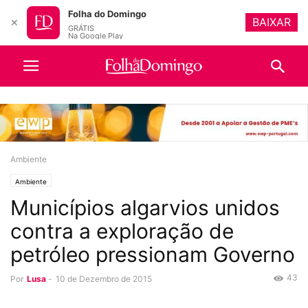
Folha do Domingo
BAIXAR
✕
GRÁTIS
Na Google Play
Ambiente
Ambiente
Municípios algarvios unidos
contra a exploração de
petróleo pressionam Governo
43
Por
Lusa
-
10 de Dezembro de 2015