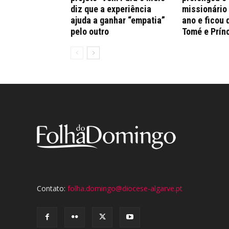
diz que a experiência
missionário
ajuda a ganhar “empatia”
ano e ficou 
pelo outro
Tomé e Prín
Contato:
folha.domingo@diocese-algarve.pt