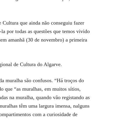
e Cultura que ainda não conseguiu fazer
á-la por todas as questões que temos vivido
, tem amanhã (30 de novembro) a primeira
ional de Cultura do Algarve.
 da muralha são confusos. “Há troços do
do que “as muralhas, em muitos sítios,
radas na muralha, quando vão registando as
 muralhas têm uma largura imensa, nalguns
 compartimentos com a curiosidade de