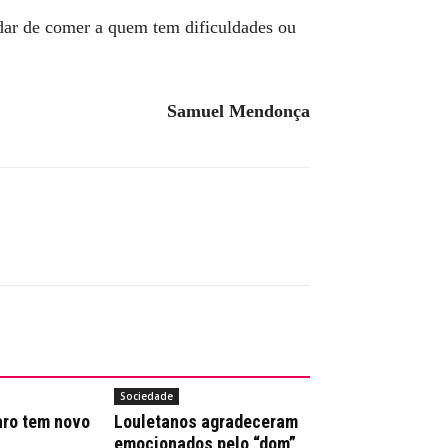
 dar de comer a quem tem dificuldades ou
Samuel Mendonça
Sociedade
aro tem novo
Louletanos agradeceram
emocionados pelo “dom”