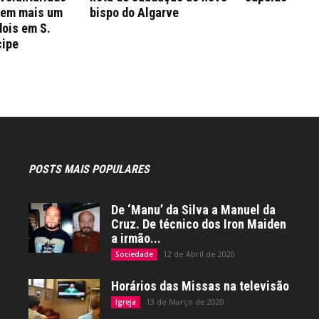
 em mais um
bispo do Algarve
dois em S.
cipe
POSTS MAIS POPULARES
De ‘Manu’ da Silva a Manuel da
Cruz. De técnico dos Iron Maiden
a irmão...
12 de Abril de 2020
Sociedade
Horários das Missas na televisão
13 de Março de 2020
Igreja