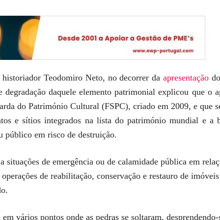
o historiador Teodomiro Neto, no decorrer da
apresentação
do 
e degradação daquele elemento patrimonial explicou que o 
rda do Património Cultural (FSPC), criado em 2009, e que se 
tos e sítios integrados na lista do património mundial e a b
u público em risco de destruição.
 a situações de emergência ou de calamidade pública em relaç
de operações de reabilitação, conservação e restauro de imóve
do.
 em vários pontos onde as pedras se soltaram, desprendendo-