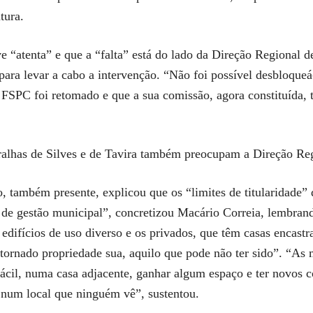
tura.
e “atenta” e que a “falta” está do lado da Direção Regional d
 para levar a cabo a intervenção. “Não foi possível desbloque
o FSPC foi retomado e que a sua comissão, agora constituída
ralhas de Silves e de Tavira também preocupam a Direção Reg
 também presente, explicou que os “limites de titularidade”
o de gestão municipal”, concretizou Macário Correia, lembran
 edifícios de uso diverso e os privados, que têm casas encast
tornado propriedade sua, aquilo que pode não ter sido”. “As
 fácil, numa casa adjacente, ganhar algum espaço e ter novos
 num local que ninguém vê”, sustentou.