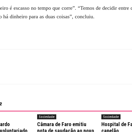
eiro é escasso no tempo que corre”. “Temos de decidir entre
o há dinheiro para as duas coisas”, concluiu.
R
Sociedade
Sociedade
nardo
Câmara de Faro emitiu
Hospital de F
 voluntariado
nota de saudação ao novo
capelão