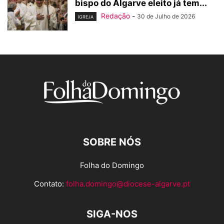
bispo do Algarve eleito já tem...
Redação
-
30 de Julho de 2026
IGREJA
SOBRE NÓS
Folha do Domingo
Contato:
folha.domingo@diocese-algarve.pt
SIGA-NOS