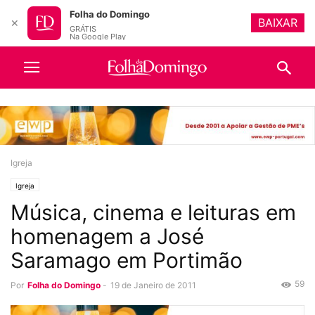
Folha do Domingo
BAIXAR
✕
GRÁTIS
Na Google Play
Igreja
Igreja
Música, cinema e leituras em
homenagem a José
Saramago em Portimão
59
Por
Folha do Domingo
-
19 de Janeiro de 2011