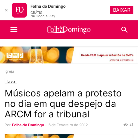
Folha do Domingo
BAIXAR
✕
GRÁTIS
Na Google Play
Igreja
Igreja
Músicos apelam a protesto
no dia em que despejo da
ARCM for a tribunal
21
Por
Folha do Domingo
-
6 de Fevereiro de 2012