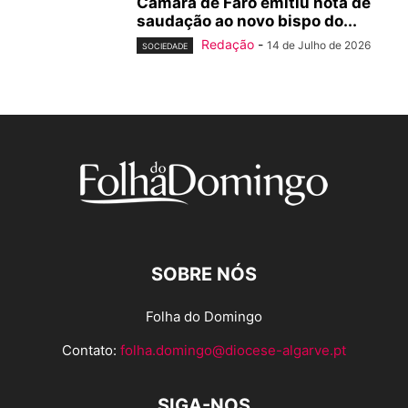
Câmara de Faro emitiu nota de
saudação ao novo bispo do...
Redação
-
14 de Julho de 2026
SOCIEDADE
SOBRE NÓS
Folha do Domingo
Contato:
folha.domingo@diocese-algarve.pt
SIGA-NOS