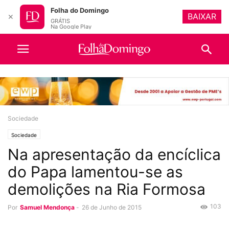
Folha do Domingo
BAIXAR
✕
GRÁTIS
Na Google Play
Sociedade
Sociedade
Na apresentação da encíclica
do Papa lamentou-se as
demolições na Ria Formosa
103
Por
Samuel Mendonça
-
26 de Junho de 2015