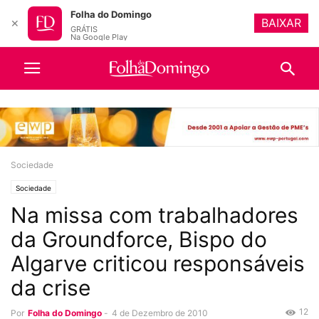
Folha do Domingo
BAIXAR
✕
GRÁTIS
Na Google Play
Sociedade
Sociedade
Na missa com trabalhadores
da Groundforce, Bispo do
Algarve criticou responsáveis
da crise
12
Por
Folha do Domingo
-
4 de Dezembro de 2010