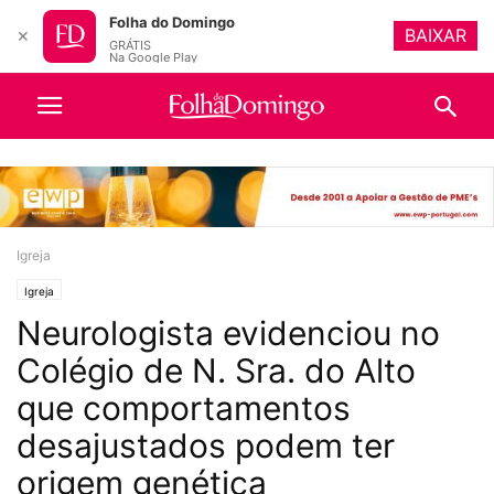
Folha do Domingo
BAIXAR
✕
GRÁTIS
Na Google Play
Igreja
Igreja
Neurologista evidenciou no
Colégio de N. Sra. do Alto
que comportamentos
desajustados podem ter
origem genética