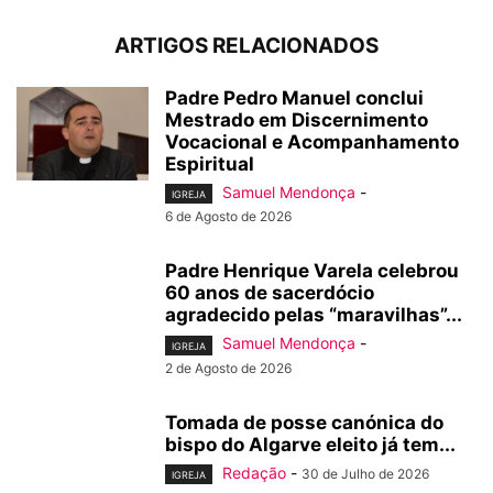
ARTIGOS RELACIONADOS
Padre Pedro Manuel conclui
Mestrado em Discernimento
Vocacional e Acompanhamento
Espiritual
Samuel Mendonça
-
IGREJA
6 de Agosto de 2026
Padre Henrique Varela celebrou
60 anos de sacerdócio
agradecido pelas “maravilhas”...
Samuel Mendonça
-
IGREJA
2 de Agosto de 2026
Tomada de posse canónica do
bispo do Algarve eleito já tem...
Redação
-
30 de Julho de 2026
IGREJA