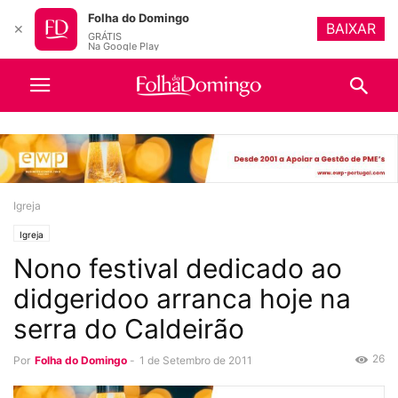
Folha do Domingo
BAIXAR
✕
GRÁTIS
Na Google Play
Igreja
Igreja
Nono festival dedicado ao
didgeridoo arranca hoje na
serra do Caldeirão
26
Por
Folha do Domingo
-
1 de Setembro de 2011