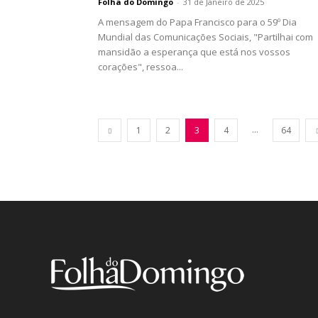
Folha do Domingo
-
31 de Janeiro de 2025
A mensagem do Papa Francisco para o 59º Dia
Mundial das Comunicações Sociais, "Partilhai com
mansidão a esperança que está nos vossos
corações", ressoa...
...
1
2
3
4
64