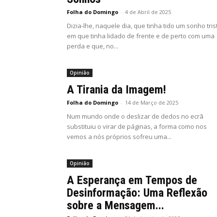
Folha do Domingo
-
4 de Abril de 2025
Dizia-lhe, naquele dia, que tinha tido um sonho tris
em que tinha lidado de frente e de perto com uma
perda e que, no...
Opinião
A Tirania da Imagem!
Folha do Domingo
-
14 de Março de 2025
Num mundo onde o deslizar de dedos no ecrã
substituiu o virar de páginas, a forma como nos
vemos a nós próprios sofreu uma...
Opinião
A Esperança em Tempos de
Desinformação: Uma Reflexão
sobre a Mensagem...