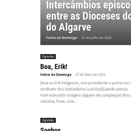
Intercâmbios episco
entre as Dioceses do
do Algarve
Folha do Domingo
-
23 de Julho de 2026
Opinião
Boa, Erik!
Folha do Domingo
-
27 de Maio de 2025
(leia-se Erik Helgeson, vice presidente e porta voz
sindicato dos estivadores suecos)Quando penso
num estivador imagino alguém de compleição físic
robusta, forte, com...
Opinião
Sonhos