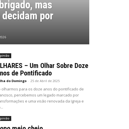
rigado, mas
 decidam por
2026
pinião
LHARES – Um Olhar Sobre Doze
nos de Pontificado
lha do Domingo
-
25 de Abril de 2025
 olharmos para os doze anos do pontificado de
ancisco, percebemos um legado marcado por
ansformações e uma visão renovada da Igreja e
...
pinião
opo meio cheio