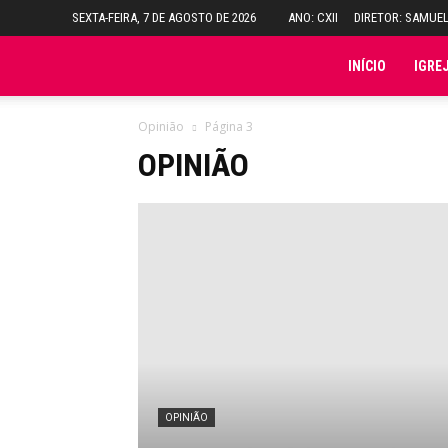
SEXTA-FEIRA, 7 DE AGOSTO DE 2026
ANO: CXII
DIRETOR: SAMUE
Folha
INÍCIO
IGRE
do
Opinião
Página 3
OPINIÃO
Domingo
OPINIÃO