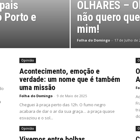
pais
OLHARES – Ob
 Porto e
não quero que
mim!
Folha do Domingo
-
17 de Julho de 
Opinião
O
Acontecimento, emoção e
O
verdade: um nome que é também
A
uma missão
Fo
 do
Folha do Domingo
-
9 de Maio de 2025
Ao
a
Fr
Cheguei à praça perto das 12h. O fumo negro
tr
acabara de dar o ar da sua graça… a praça quase
do
esvaziou e o sol...
Opinião
O
Vivemos entre bolhas
C