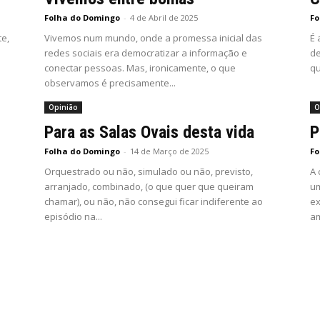
Folha do Domingo
-
4 de Abril de 2025
Fo
te,
Vivemos num mundo, onde a promessa inicial das
É 
redes sociais era democratizar a informação e
de
conectar pessoas. Mas, ironicamente, o que
qu
observamos é precisamente...
Opinião
O
Para as Salas Ovais desta vida
P
Folha do Domingo
-
14 de Março de 2025
Fo
Orquestrado ou não, simulado ou não, previsto,
A 
arranjado, combinado, (o que quer que queiram
um
chamar), ou não, não consegui ficar indiferente ao
ex
episódio na...
am