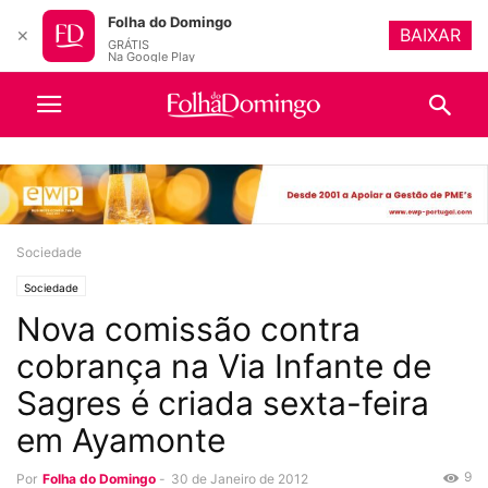
Folha do Domingo
BAIXAR
✕
GRÁTIS
Na Google Play
Sociedade
Sociedade
Nova comissão contra
cobrança na Via Infante de
Sagres é criada sexta-feira
em Ayamonte
9
Por
Folha do Domingo
-
30 de Janeiro de 2012