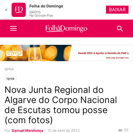
Folha do Domingo
BAIXAR
✕
GRÁTIS
Na Google Play
Igreja
Igreja
Nova Junta Regional do
Algarve do Corpo Nacional
de Escutas tomou posse
(com fotos)
33
Por
Samuel Mendonça
-
10 de Abril de 2013