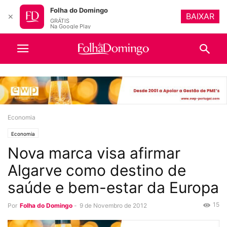
Folha do Domingo
BAIXAR
✕
GRÁTIS
Na Google Play
Economia
Economia
Nova marca visa afirmar
Algarve como destino de
saúde e bem-estar da Europa
15
Por
Folha do Domingo
-
9 de Novembro de 2012