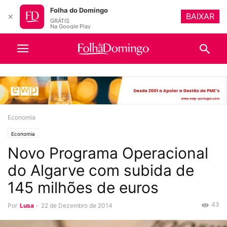
Folha do Domingo
BAIXAR
✕
GRÁTIS
Na Google Play
Economia
Economia
Novo Programa Operacional
do Algarve com subida de
145 milhões de euros
43
Por
Lusa
-
22 de Dezembro de 2014