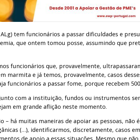
UALg) tem funcionários a passar dificuldades e pres
cademia, que ontem tomou posse, assumindo que pre
emos funcionários que, provavelmente, ultrapassara
m marmita e já temos, provavelmente, casos desses 
ja funcionários a passar fome, porque recebem 500
junto com a instituição, fundos ou instrumentos se
ejam em grande aflição neste momento.
o – há muitas maneiras de apoiar as pessoas, não é
rgânicas (…), identificarmos, discretamente, casos 
umentos de apoio a essas situações. Mesmo que não 