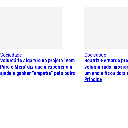
Sociedade
Sociedade
Voluntário algarvio no projeto ‘Vem
Beatriz Bernardo pr
Para o Meio’ diz que a experiência
voluntariado missio
ajuda a ganhar “empatia” pelo outro
um ano e ficou dois 
Príncipe