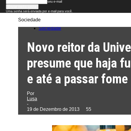
seu e-mail
Uma senha será enviada por e-mail para você.
Sociedade
Folha
Sociedade
do
Novo reitor da Univ
Domingo
presume que haja fu
e até a passar fome
Por
Lusa
-
19 de Dezembro de 2013
55