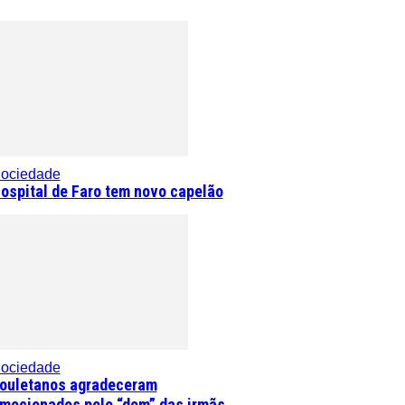
ociedade
ospital de Faro tem novo capelão
ociedade
ouletanos agradeceram
mocionados pelo “dom” das irmãs