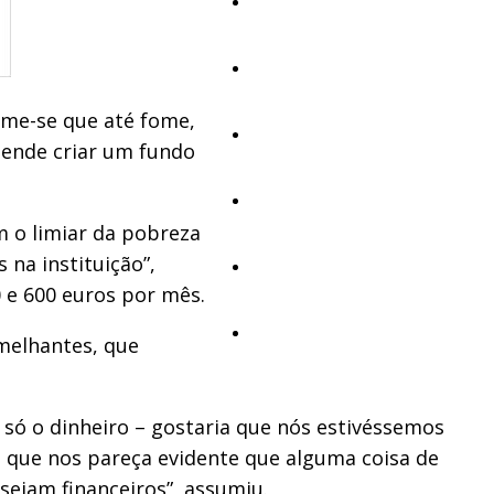
Educação
Cultura
ume-se que até fome,
Ambiente
tende criar um fundo
Desporto
m o limiar da pobreza
na instituição”,
Opinião
 e 600 euros por mês.
Vídeos
melhantes, que
 só o dinheiro – gostaria que nós estivéssemos
em que nos pareça evidente que alguma coisa de
sejam financeiros”, assumiu.