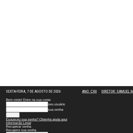
SEXTA-FEIRA, 7 DE AGOSTO DE 2026
ANO: CXII
DIRETOR: SAMUEL
Bem-vindo! Entre na sua conta
seu usuário
sua senha
Esqueceu sua senha? Obtenha ajuda aqui
Informação Legal
Recuperar senha
Recupere sua senha