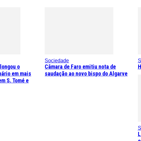
Sociedade
S
olongou o
Câmara de Faro emitiu nota de
H
nário em mais
saudação ao novo bispo do Algarve
em S. Tomé e
S
L
e