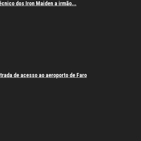
écnico dos Iron Maiden a irmão...
trada de acesso ao aeroporto de Faro