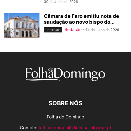
30 de Julho de 2026
Câmara de Faro emitiu nota de
saudação ao novo bispo do...
Redação
-
14 de Julho de 2026
SOCIEDADE
SOBRE NÓS
Folha do Domingo
Contato:
folha.domingo@diocese-algarve.pt