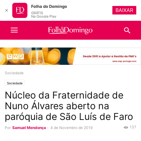
Folha do Domingo
BAIXAR
✕
GRÁTIS
Na Google Play
Sociedade
Sociedade
Núcleo da Fraternidade de
Nuno Álvares aberto na
paróquia de São Luís de Faro
137
Por
Samuel Mendonça
-
4 de Novembro de 2019