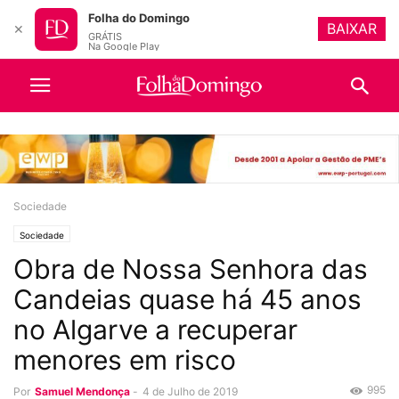
Folha do Domingo
BAIXAR
✕
GRÁTIS
Na Google Play
Sociedade
Sociedade
Obra de Nossa Senhora das
Candeias quase há 45 anos
no Algarve a recuperar
menores em risco
995
Por
Samuel Mendonça
-
4 de Julho de 2019