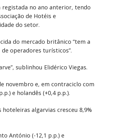
à registada no ano anterior, tendo
ssociação de Hotéis e
dade do setor.
scida do mercado britânico “tem a
a de operadores turísticos”.
rve”, sublinhou Elidérico Viegas.
 de novembro e, em contraciclo com
.p.) e holandês (+0,4 p.p.).
hoteleiras algarvias cresceu 8,9%
o António (-12,1 p.p.) e