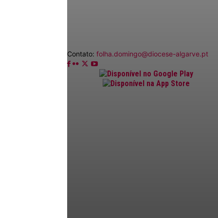
Contato:
folha.domingo@diocese-algarve.pt