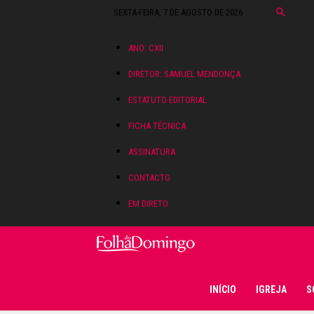
SEXTA-FEIRA, 7 DE AGOSTO DE 2026
ANO: CXII
DIRETOR: SAMUEL MENDONÇA
ESTATUTO EDITORIAL
FICHA TÉCNICA
ASSINATURA
CONTACTO
EM DIRETO
Folha do Domingo
INÍCIO
IGREJA
S