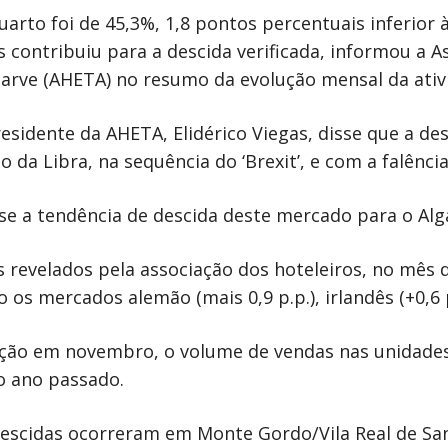
arto foi de 45,3%, 1,8 pontos percentuais inferior 
 contribuiu para a descida verificada, informou a A
arve (AHETA) no resumo da evolução mensal da ativi
esidente da AHETA, Elidérico Viegas, disse que a de
 da Libra, na sequência do ‘Brexit’, e com a falênci
-se a tendência de descida deste mercado para o Alga
 revelados pela associação dos hoteleiros, no mês
o os mercados alemão (mais 0,9 p.p.), irlandês (+0,6 p
ção em novembro, o volume de vendas nas unidades 
o ano passado.
escidas ocorreram em Monte Gordo/Vila Real de Sant