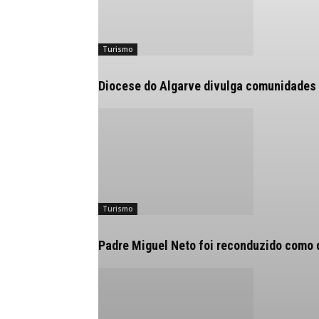
Turismo
Diocese do Algarve divulga comunidades 
Turismo
Padre Miguel Neto foi reconduzido como d