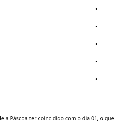
Cultura
Ambiente
Desporto
Opinião
Vídeos
e a Páscoa ter coincidido com o dia 01, o que