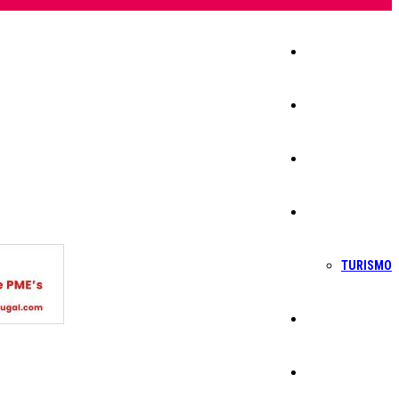
Início
Igreja
Sociedade
Economia
TURISMO
Política
Educação