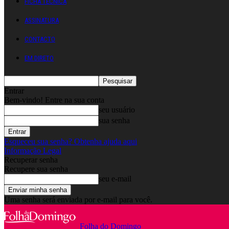
FICHA TÉCNICA
ASSINATURA
CONTACTO
EM DIRETO
Entrar
Bem-vindo! Entre na sua conta
seu usuário
sua senha
Esqueceu sua senha? Obtenha ajuda aqui
Informação Legal
Recuperar senha
Recupere sua senha
seu e-mail
Uma senha será enviada por e-mail para você.
Folha do Domingo