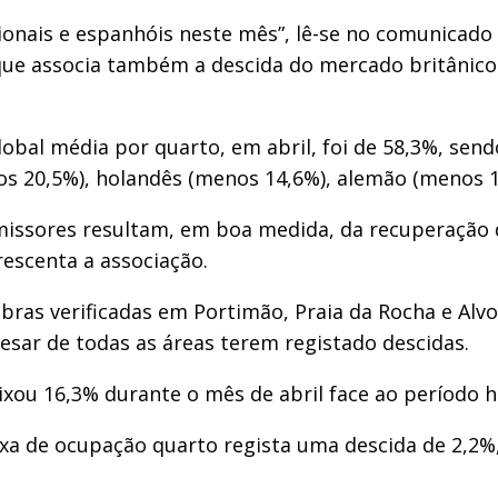
cionais e espanhóis neste mês”, lê-se no comunicado
ue associa também a descida do mercado britânico c
bal média por quarto, em abril, foi de 58,3%, sen
s 20,5%), holandês (menos 14,6%), alemão (menos 1
emissores resultam, em boa medida, da recuperação 
crescenta a associação.
ebras verificadas em Portimão, Praia da Rocha e Al
esar de todas as áreas terem registado descidas.
ou 16,3% durante o mês de abril face ao período 
axa de ocupação quarto regista uma descida de 2,2