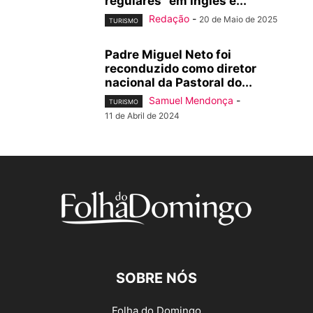
regulares” em inglês e...
Redação
-
20 de Maio de 2025
TURISMO
Padre Miguel Neto foi
reconduzido como diretor
nacional da Pastoral do...
Samuel Mendonça
-
TURISMO
11 de Abril de 2024
SOBRE NÓS
Folha do Domingo