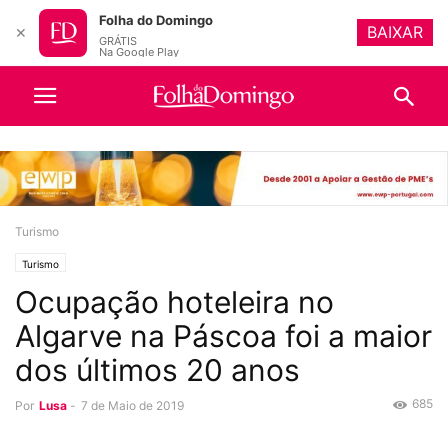
Folha do Domingo
BAIXAR
✕
GRÁTIS
Na Google Play
Turismo
Turismo
Ocupação hoteleira no
Algarve na Páscoa foi a maior
dos últimos 20 anos
685
Por
Lusa
-
7 de Maio de 2019