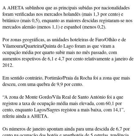
A AHETA sublinhou que as principais subidas por nacionalidades
foram verificadas nos mercados holandês (mais 1,3 por cento) e
britânico (mais 0,5), enquanto as maiores descidas registaram-se nos
mercados alemão (menos 1,1) e espanhol (menos 0,2).
Por zonas geográficas, as unidades hoteleiras de Faro/Olhão e de
Vilamoura/Quarteira/Quinta do Lago foram as que viram a
ocupação média por quarto subir mais no mês passado, com
aumentos respetivos de 6,1 e 4,7 por cento relativamente a janeiro de
2012.
Em sentido contrário, Portimão/Praia da Rocha foi a zona que mais
desceu, com uma quebra de 9,9 por cento.
“A zona de Monte Gordo/Vila Real de Santo António foi a que
registou a taxa de ocupação média mais elevada, com 60,1 por
cento, enquanto Lagos/Sagres registou a mais baixa, com 14,1”,
referiu ainda a AHETA.
Os números de janeiro apontam ainda para uma descida de 6,7 por
cento na ocupação dos hotéis e aparthotéis de 5 estrelas, tendência