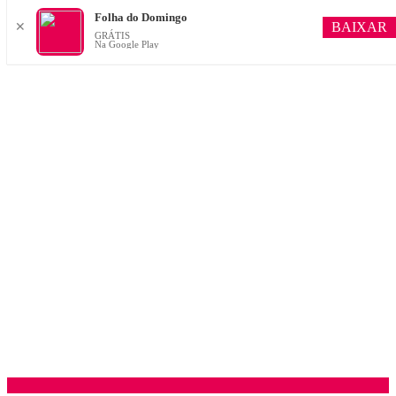
Folha do Domingo
BAIXAR
✕
GRÁTIS
Na Google Play