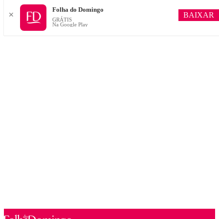
Folha do Domingo
BAIXAR
✕
GRÁTIS
Na Google Play