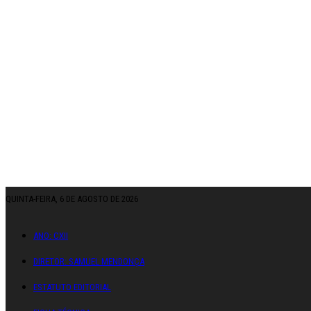
QUINTA-FEIRA, 6 DE AGOSTO DE 2026
ANO: CXII
DIRETOR: SAMUEL MENDONÇA
ESTATUTO EDITORIAL