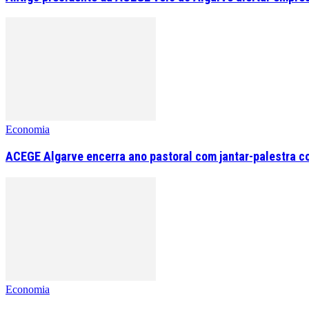
Economia
ACEGE Algarve encerra ano pastoral com jantar-palestra c
Economia