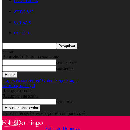
FICHA TÉCNICA
ASSINATURA
CONTACTO
EM DIRETO
Entrar
Bem-vindo! Entre na sua conta
seu usuário
sua senha
Esqueceu sua senha? Obtenha ajuda aqui
Informação Legal
Recuperar senha
Recupere sua senha
seu e-mail
Uma senha será enviada por e-mail para você.
Folha do Domingo