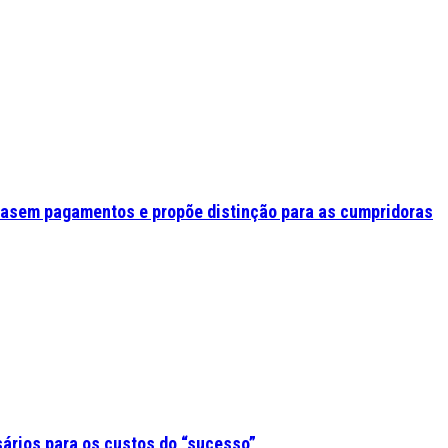
asem pagamentos e propõe distinção para as cumpridoras
sários para os custos do “sucesso”