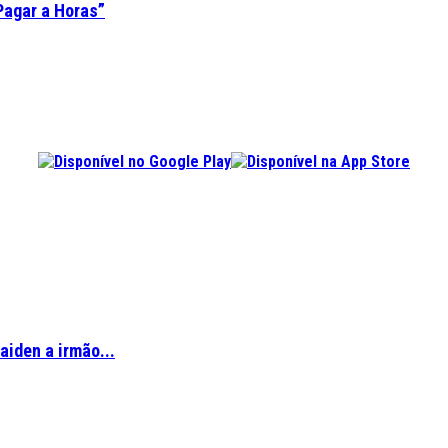
Pagar a Horas”
aiden a irmão...