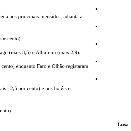
Cultura
eita aos principais mercados, adianta a
Ambiente
or cento).
Desporto
go (mais 3,5) e Albufeira (mais 2,9).
Opinião
 cento) enquanto Faro e Olhão registaram
Vídeos
ais 12,5 por cento) e nos hotéis e
ento).
Lusa