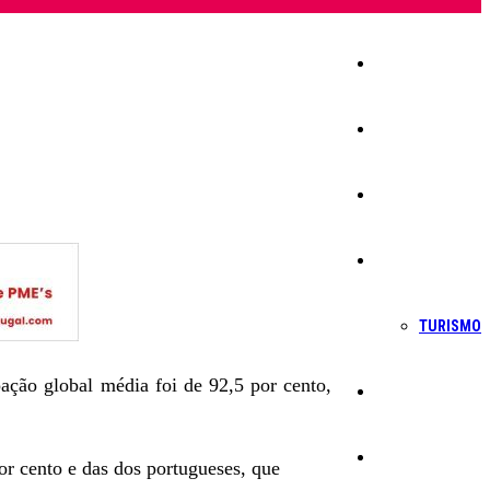
Início
Igreja
Sociedade
Economia
TURISMO
ção global média foi de 92,5 por cento,
Política
Educação
or cento e das dos portugueses, que