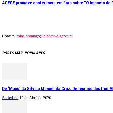
ACEGE promove conferência em Faro sobre “O Impacto de 
Contato:
folha.domingo@diocese-algarve.pt
POSTS MAIS POPULARES
De ‘Manu’ da Silva a Manuel da Cruz. De técnico dos Iron M
Sociedade
12 de Abril de 2020