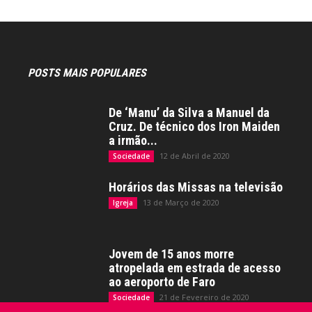
POSTS MAIS POPULARES
De ‘Manu’ da Silva a Manuel da
Cruz. De técnico dos Iron Maiden
a irmão...
12 de Abril de 2020
Sociedade
Horários das Missas na televisão
13 de Março de 2020
Igreja
Jovem de 15 anos morre
atropelada em estrada de acesso
ao aeroporto de Faro
21 de Fevereiro de 2020
Sociedade