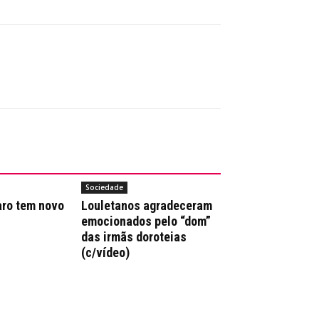
Sociedade
aro tem novo
Louletanos agradeceram
emocionados pelo “dom”
das irmãs doroteias
(c/vídeo)