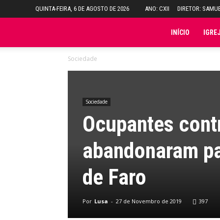
QUINTA-FEIRA, 6 DE AGOSTO DE 2026
ANO: CXII
DIRETOR: SAMU
Folha
INÍCIO
IGRE
Sociedade
do
Domingo
Sociedade
Ocupantes contr
abandonaram pa
de Faro
Por
Lusa
-
27 de Novembro de 2019
397