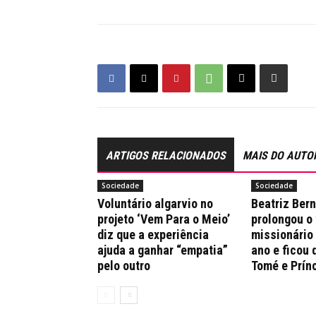
ARTIGOS RELACIONADOS
MAIS DO AUTO
Sociedade
Sociedade
Voluntário algarvio no
Beatriz Ber
projeto ‘Vem Para o Meio’
prolongou o
diz que a experiência
missionário
ajuda a ganhar “empatia”
ano e ficou 
pelo outro
Tomé e Prín