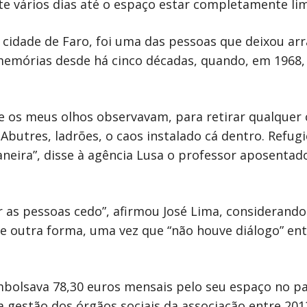
te vários dias até o espaço estar completamente li
 cidade de Faro, foi uma das pessoas que deixou arr
 memórias desde há cinco décadas, quando, em 1968
e os meus olhos observavam, para retirar qualquer c
 Abutres, ladrões, o caos instalado cá dentro. Refug
maneira”, disse à agência Lusa o professor aposent
r as pessoas cedo”, afirmou José Lima, consideran
e outra forma, uma vez que “não houve diálogo” entr
bolsava 78,30 euros mensais pelo seu espaço no p
a gestão dos órgãos sociais da associação entre 201