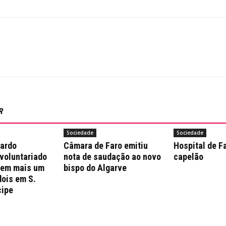
R
Sociedade
Sociedade
nardo
Câmara de Faro emitiu
Hospital de F
 voluntariado
nota de saudação ao novo
capelão
 em mais um
bispo do Algarve
dois em S.
cipe