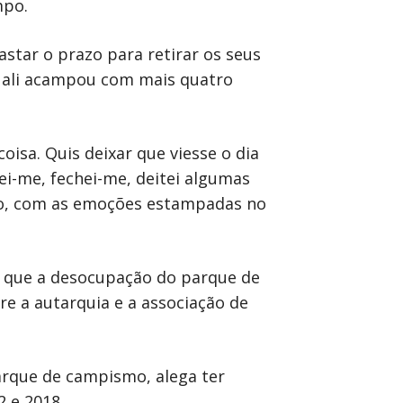
mpo.
astar o prazo para retirar os seus
, ali acampou com mais quatro
oisa. Quis deixar que viesse o dia
iei-me, fechei-me, deitei algumas
ado, com as emoções estampadas no
do que a desocupação do parque de
e a autarquia e a associação de
arque de campismo, alega ter
2 e 2018.