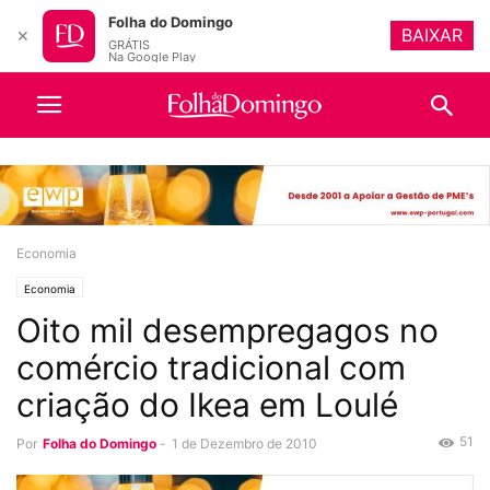
Folha do Domingo
BAIXAR
✕
GRÁTIS
Na Google Play
Economia
Economia
Oito mil desempregagos no
comércio tradicional com
criação do Ikea em Loulé
51
Por
Folha do Domingo
-
1 de Dezembro de 2010