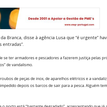
da Branca, disse à agência Lusa que “é urgente” have
s entradas”.
 de se ter armadores e pescadores a fazerem justiça pelas p
os” de vandalismo.
roubos de peças de inox, de aparelhos elétricos e a vandal
impedido depois os barcos de sair para a pesca. Alguém tem
 o porto está “bastante degradado”, acrescentando que já