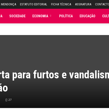
L MENDONÇA
ESTATUTO EDITORIAL
FICHA TÉCNICA
ASSINATURA
CONTACT
JA
SOCIEDADE
ECONOMIA
POLÍTICA
EDUCAÇÃO
CUL
ta para furtos e vandali
ão
27