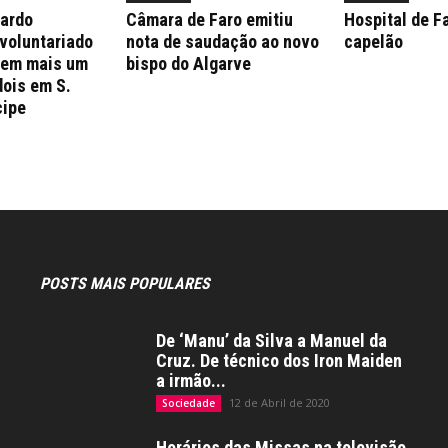
nardo
Câmara de Faro emitiu
Hospital de F
 voluntariado
nota de saudação ao novo
capelão
 em mais um
bispo do Algarve
dois em S.
cipe
POSTS MAIS POPULARES
De ‘Manu’ da Silva a Manuel da
Cruz. De técnico dos Iron Maiden
a irmão...
12 de Abril de 2020
Sociedade
Horários das Missas na televisão