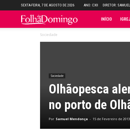
SEXTA-FEIRA, 7 DE AGOSTO DE 2026
ANO: CXII
DIRETOR: SAMUE
Folha
INÍCIO
IGRE
Sociedade
do
Domingo
Sociedade
Olhãopesca aler
no porto de Olh
Por
Samuel Mendonça
-
15 de Fevereiro de 2013