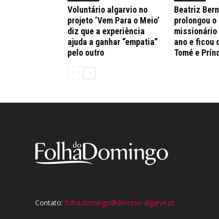
Voluntário algarvio no
Beatriz Ber
projeto ‘Vem Para o Meio’
prolongou o
diz que a experiência
missionário
ajuda a ganhar “empatia”
ano e ficou 
pelo outro
Tomé e Prín
Contato:
folha.domingo@diocese-algarve.pt