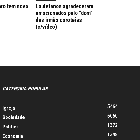
aro tem novo
Louletanos agradeceram
emocionados pelo “dom”
das irmãs doroteias
(c/vídeo)
CATEGORIA POPULAR
5464
Igreja
5060
Sociedade
1372
Política
1348
Economia