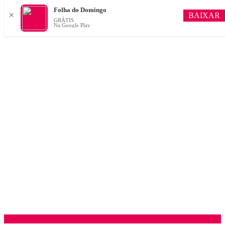
Folha do Domingo
BAIXAR
✕
GRÁTIS
Na Google Play