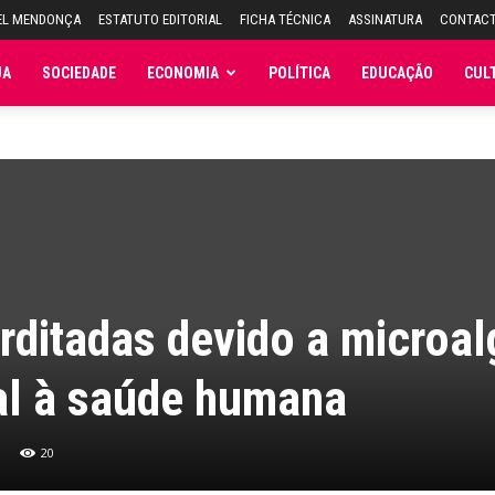
EL MENDONÇA
ESTATUTO EDITORIAL
FICHA TÉCNICA
ASSINATURA
CONTAC
JA
SOCIEDADE
ECONOMIA
POLÍTICA
EDUCAÇÃO
CUL
erditadas devido a microal
ial à saúde humana
20