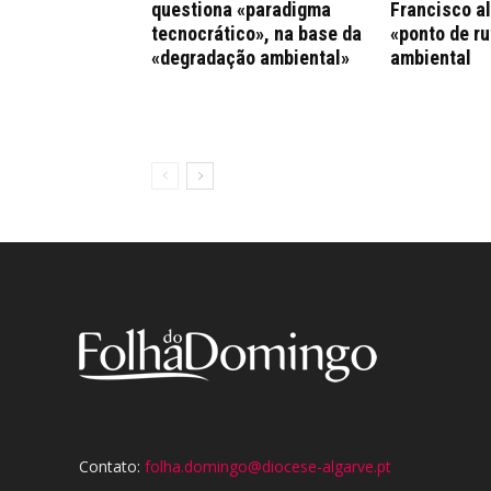
questiona «paradigma
Francisco al
tecnocrático», na base da
«ponto de ru
«degradação ambiental»
ambiental
Contato:
folha.domingo@diocese-algarve.pt