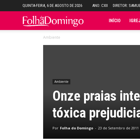
QUINTA-FEIRA, 6 DE AGOSTO DE 2026
ANO: CXII
DIRETOR: SAMU
Folha
INÍCIO
IGRE
Ambiente
do
Domingo
Ambiente
Onze praias int
tóxica prejudic
Por
Folha do Domingo
-
23 de Setembro de 2011