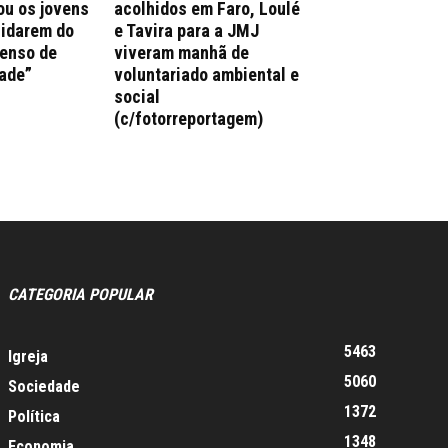
ou os jovens
acolhidos em Faro, Loulé
uidarem do
e Tavira para a JMJ
enso de
viveram manhã de
ade”
voluntariado ambiental e
social
(c/fotorreportagem)
CATEGORIA POPULAR
5463
Igreja
5060
Sociedade
1372
Política
1348
Economia