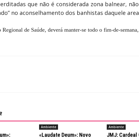
nterditadas que não é considerada zona balnear, nã
dado” no aconselhamento dos banhistas daquele area
ão Regional de Saúde, deverá manter-se todo o fim-de-semana
R
Ambiente
Ambiente
um»:
«Laudate Deum»: Novo
JMJ: Cardeal 