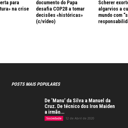
erta para
documento do Papa
Scherer exort
tura» na crise
desafia COP28 a tomar
algarvios a c
decisões «históricas»
mundo com “s
(c/vídeo)
responsabilid
POSTS MAIS POPULARES
De ‘Manu’ da Silva a Manuel da
Cruz. De técnico dos Iron Maiden
a irmão...
12 de Abril de 2020
Sociedade