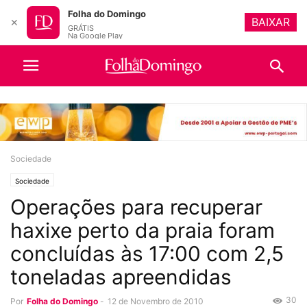
Folha do Domingo
BAIXAR
✕
GRÁTIS
Na Google Play
Sociedade
Sociedade
Operações para recuperar
haxixe perto da praia foram
concluídas às 17:00 com 2,5
toneladas apreendidas
30
Por
Folha do Domingo
-
12 de Novembro de 2010