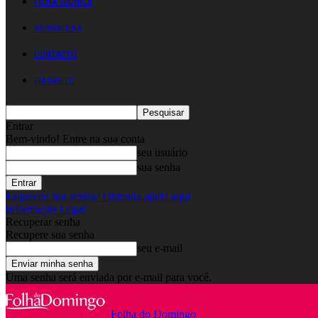
FICHA TÉCNICA
ASSINATURA
CONTACTO
EM DIRETO
Entrar
Bem-vindo! Entre na sua conta
seu usuário
sua senha
Esqueceu sua senha? Obtenha ajuda aqui
Informação Legal
Recuperar senha
Recupere sua senha
seu e-mail
Uma senha será enviada por e-mail para você.
Folha do Domingo