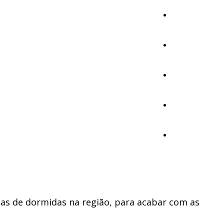
Cultura
Ambiente
Desporto
Opinião
Vídeos
itas de dormidas na região, para acabar com as