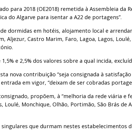
do para 2018 (OE2018) remetida à Assembleia da Re
ca do Algarve para isentar a A22 de portagens”.
as de dormidas em hotéis, alojamento local e arrend
im, Aljezur, Castro Marim, Faro, Lagoa, Lagos, Loul
tónio.
 1,5% e 2,5% dos valores sobre a qual incida, excluí
ta nova contribuição “seja consignada à satisfaçã
entrada em vigor, “deixam de ser cobradas portagen
nsignado, propõem, à “melhoria da rede viária e fer
, Loulé, Monchique, Olhão, Portimão, São Brás de Alpo
 singulares que durmam nestes estabelecimentos da 