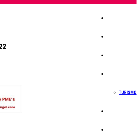
Início
Igreja
22
Sociedade
Economia
TURISMO
Política
Educação