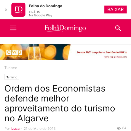
Folha do Domingo
BAIXAR
✕
GRÁTIS
Na Google Play
Turismo
Turismo
Ordem dos Economistas
defende melhor
aproveitamento do turismo
no Algarve
84
Por
Lusa
-
21 de Maio de 2015