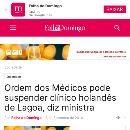
Folha do Domingo
BAIXAR
✕
GRÁTIS
Na Google Play
Sociedade
Sociedade
Ordem dos Médicos pode
suspender clínico holandês
de Lagoa, diz ministra
15
Por
Folha do Domingo
-
6 de Setembro de 2010