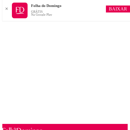
Folha do Domingo
BAIXAR
✕
GRÁTIS
Na Google Play