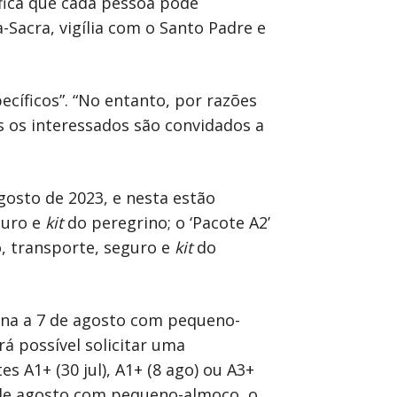
ifica que cada pessoa pode
-Sacra, vigília com o Santo Padre e
ecíficos”. “No entanto, por razões
s os interessados são convidados a
gosto de 2023, e nesta estão
guro e
kit
do peregrino; o ‘Pacote A2’
o, transporte, seguro e
kit
do
mina a 7 de agosto com pequeno-
á possível solicitar uma
s A1+ (30 jul), A1+ (8 ago) ou A3+
a 7 de agosto com pequeno-almoço, o