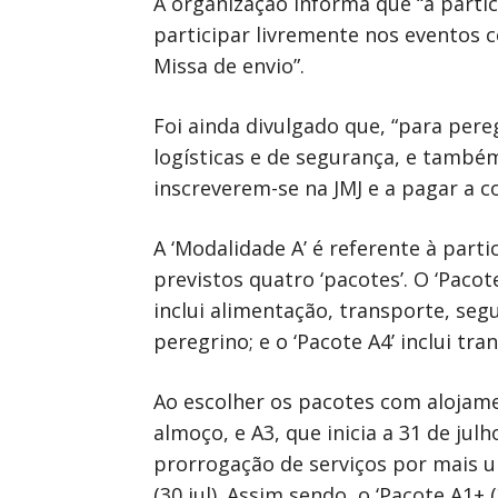
A organização informa que “a partic
participar livremente nos eventos c
Missa de envio”.
Foi ainda divulgado que, “para pereg
logísticas e de segurança, e também
inscreverem-se na JMJ e a pagar a c
A ‘Modalidade A’ é referente à part
previstos quatro ‘pacotes’. O ‘Pacot
inclui alimentação, transporte, seg
peregrino; e o ‘Pacote A4’ inclui tr
Ao escolher os pacotes com alojame
almoço, e A3, que inicia a 31 de ju
prorrogação de serviços por mais um 
(30 jul). Assim sendo, o ‘Pacote A1+