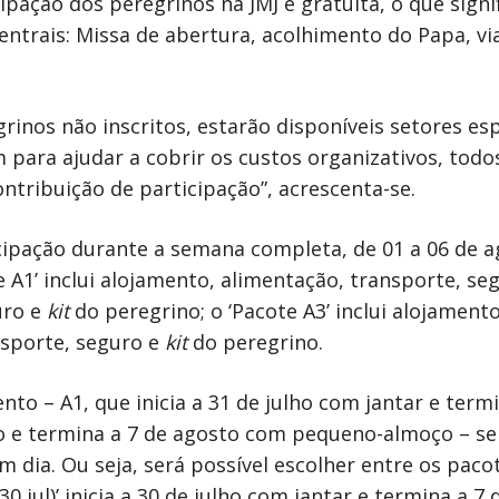
ipação dos peregrinos na JMJ é gratuita, o que sign
entrais: Missa de abertura, acolhimento do Papa, via
rinos não inscritos, estarão disponíveis setores esp
 para ajudar a cobrir os custos organizativos, todo
ontribuição de participação”, acrescenta-se.
icipação durante a semana completa, de 01 a 06 de a
e A1’ inclui alojamento, alimentação, transporte, se
uro e
kit
do peregrino; o ‘Pacote A3’ inclui alojament
ansporte, seguro e
kit
do peregrino.
nto – A1, que inicia a 31 de julho com jantar e ter
lho e termina a 7 de agosto com pequeno-almoço – ser
dia. Ou seja, será possível escolher entre os pacote
 (30 jul)’ inicia a 30 de julho com jantar e termina 