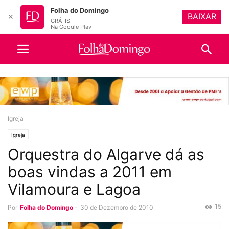
Folha do Domingo
BAIXAR
✕
GRÁTIS
Na Google Play
Igreja
Igreja
Orquestra do Algarve dá as
boas vindas a 2011 em
Vilamoura e Lagoa
15
Por
Folha do Domingo
-
30 de Dezembro de 2010