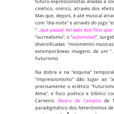
futuro-expressionistas aliadas a s
cinético, onírico, através dos efe
Mas que, depois, é até musical atra
com “dia-noite” e através do jogo “
“…
que passa/ Através dos fiéis que
“surrealismo”; o “
automóvel
”, surgi
diversificadas “movimento-musicas
extemporâneas imagens: de um “
Futurismo.
Na dobra e na “esquina” temporal 
“impressionismo” dão lugar ao “an
precisamente o eclético “Futurism
Alma”, e foco poético e bíblico c
Carneiro.
Álvaro de Campos
de Ta
paradigmático dos heterónimos de F