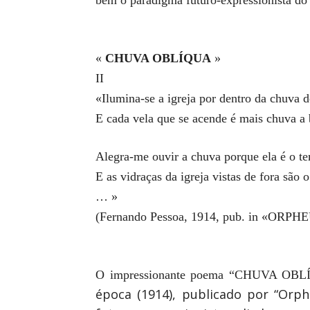
bem o paradigma futuro-expressionista do
«
CHUVA OBLÍQUA
»
II
«Ilumina-se a igreja por dentro da chuva de
E cada vela que se acende é mais chuva a 
Alegra-me ouvir a chuva porque ela é o te
E as vidraças da igreja vistas de fora sã
… »
(Fernando Pessoa, 1914, pub. in «ORPHE
O impressionante poema “CHUVA OBLÍQ
época (1914), publicado por “Orp