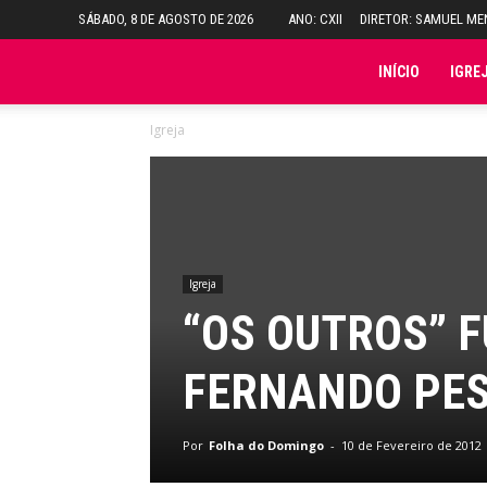
SÁBADO, 8 DE AGOSTO DE 2026
ANO: CXII
DIRETOR: SAMUEL M
Folha
INÍCIO
IGRE
Igreja
do
Domingo
Igreja
“OS OUTROS” F
FERNANDO PES
Por
Folha do Domingo
-
10 de Fevereiro de 2012