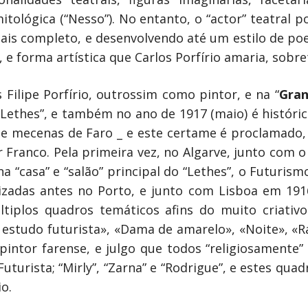
ológica (“Nesso”). No entanto, o “actor” teatral p
 mais completo, e desenvolvendo até um estilo de poes
 e forma artística que Carlos Porfírio amaria, sobre
 Filipe Porfírio, outrossim como pintor, e na “
Gran
Lethes”, e também no ano de 1917 (maio) é histórica
e mecenas de Faro _ e este certame é proclamado, e
r Franco. Pela primeira vez, no Algarve, junto com o
na “casa” e “salão” principal do “Lethes”, o Futuris
izadas antes no Porto, e junto com Lisboa em 191
tiplos quadros temáticos afins do muito criativo 
 estudo futurista», «Dama de amarelo», «Noite», «Rai
pintor farense, e julgo que todos “religiosamente
uturista; “Mirly”, “Zarna” e “Rodrigue”, e estes qua
io.