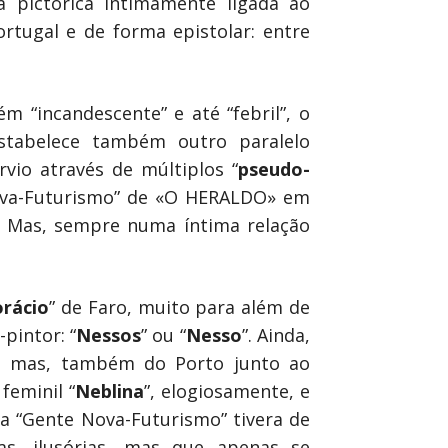
a pictórica intimamente ligada ao
rtugal e de forma epistolar: entre
m “incandescente” e até “febril”, o
 estabelece também outro paralelo
rvio através de múltiplos “
pseudo-
Nova-Futurismo” de «O HERALDO» em
. Mas, sempre numa íntima relação
rácio
” de Faro, muito para além de
pintor: “
Nessos
” ou “
Nesso
”. Ainda,
e mas, também do Porto junto ao
feminil “
Neblina
”, elogiosamente, e
na “Gente Nova-Futurismo” tivera de
ias, ilusórias, mas que apenas se