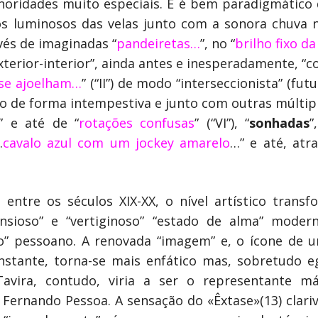
onoridades muito especiais. E é bem paradigmático 
itos luminosos das velas junto com a sonora chuva 
vés de imaginadas “
pandeiretas…
”, no “
brilho fixo da
exterior-interior”, ainda antes e inesperadamente,
 se ajoelham…
” (“II”) de modo “interseccionista” (fu
do de forma intempestiva e junto com outras múltip
” e até de “
rotações confusas
” (“VI”), “
sonhadas
”
…
cavalo azul com um jockey amarelo
…” e até, atr
entre os séculos XIX-XX, o nível artístico transfo
sioso” e “vertiginoso” “estado de alma” modernis
o” pessoano. A renovada “imagem” e, o ícone de 
onstante, torna-se mais enfático mas, sobretudo e
vira, contudo, viria a ser o representante m
ernando Pessoa. A sensação do «Êxtase»(13) clariv