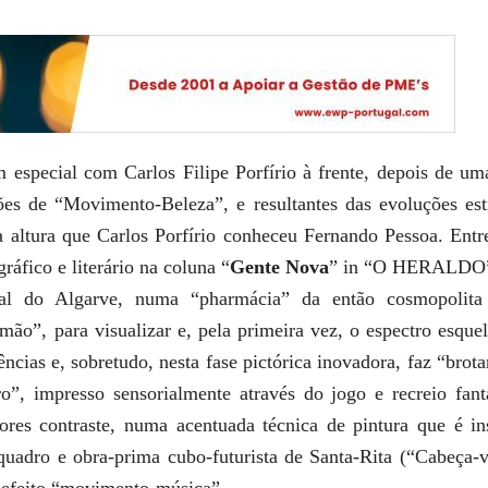
 especial com Carlos Filipe Porfírio à frente, depois de um
ões de “Movimento-Beleza”, e resultantes das evoluções esti
a altura que Carlos Porfírio conheceu Fernando Pessoa. Entre
gráfico e literário na coluna “
Gente Nova
” in “O HERALDO
tal do Algarve, numa “pharmácia” da então cosmopolita
mão”, para visualizar e, pela primeira vez, o espectro esquel
ncias e, sobretudo, nesta fase pictórica inovadora, faz “brot
ro”, impresso sensorialmente através do jogo e recreio f
cores contraste, numa acentuada técnica de pintura que é 
quadro e obra-prima cubo-futurista de Santa-Rita (“Cabeça-vio