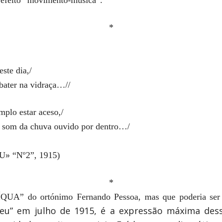
 efeito “movimento-música”.
*
ste dia,/
bater na vidraça…//
mplo estar aceso,/
o o som da chuva ouvido por dentro…/
U» “Nº2”, 1915)
*
UA” do ortónimo Fernando Pessoa, mas que poderia se
heu” em julho de 1915, é a expressão máxima des