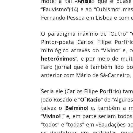
mote; a tal «
Ânsia
» que é quase 
“Fauvismo”(14) e ao “Cubismo” mas
Fernando Pessoa em Lisboa e com de
O paradigma máximo de “Outro” “
Pintor-poeta Carlos Filipe Porfí
mitológico através do “Vivino” e, 
heterónimos
”, e por meio de mui
Faro (jornal que é também lido po
anterior com Mário de Sá-Carneiro, e
Seria ele (Carlos Filipe Porfírio) ta
João Rosado e “
O`Racio
” de “Algure
talvez o
Belmino
! e, também a mi
“
Vivino
!!!” e, em parte seriam todo
“todos” e “todas” em «Saudações ao
se desdobrar em múltiplas person