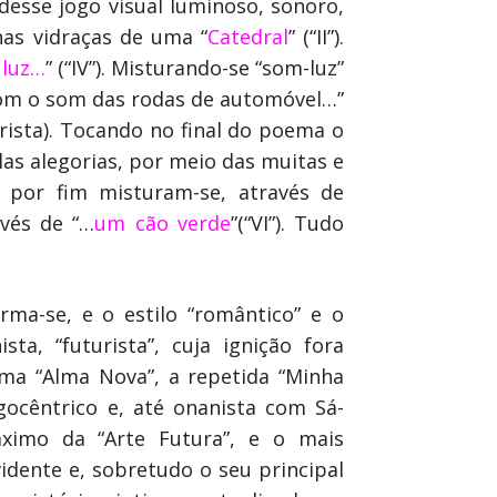
desse jogo visual luminoso, sonoro,
nas vidraças de uma “
Catedral
” (“II”).
 luz…
” (“IV”). Misturando-se “som-luz”
 “com o som das rodas de automóvel…”
turista). Tocando no final do poema o
las alegorias, por meio das muitas e
, por fim misturam-se, através de
avés de “…
um cão verde
”(“VI”). Tudo
rma-se, e o estilo “romântico” e o
ta, “futurista”, cuja ignição fora
uma “Alma Nova”, a repetida “Minha
gocêntrico e, até onanista com Sá-
áximo da “Arte Futura”, e o mais
idente e, sobretudo o seu principal