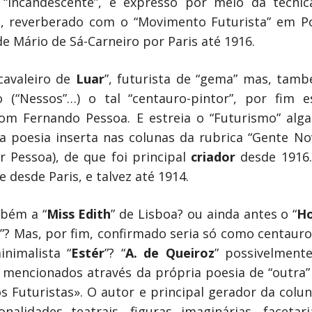
“incandescente”, é expresso por meio da técnic
, reverberado com o “Movimento Futurista” em Po
 Mário de Sá-Carneiro por Paris até 1916.
cavaleiro de
Luar
”, futurista de “gema” mas, també
rio (“Nessos”…) o tal “centauro-pintor”, por fim
com Fernando Pessoa. E estreia o “Futurismo” alga
ta poesia inserta nas colunas da rubrica “Gente 
r Pessoa), de que foi principal
criador
desde 1916
 desde Paris, e talvez até 1914.
mbém a “
Miss Edith
” de Lisboa? ou ainda antes o “
Ho
s”? Mas, por fim, confirmado seria só como centauro-
nimalista “
Estér
”? “
A. de Queiroz
” possivelment
s mencionados através da própria poesia de “outra” 
s Futuristas». O autor e principal gerador da colu
alidades teatrais, figuras imaginárias, facetar