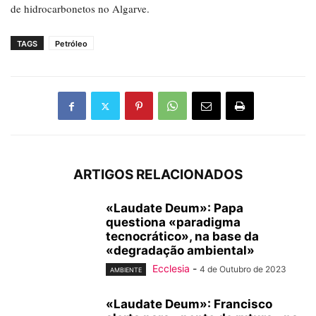
de hidrocarbonetos no Algarve.
TAGS
Petróleo
ARTIGOS RELACIONADOS
«Laudate Deum»: Papa
questiona «paradigma
tecnocrático», na base da
«degradação ambiental»
Ecclesia
-
4 de Outubro de 2023
AMBIENTE
«Laudate Deum»: Francisco