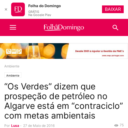
Folha do Domingo
BAIXAR
✕
GRÁTIS
Na Google Play
Ambiente
Ambiente
“Os Verdes” dizem que
prospeção de petróleo no
Algarve está em “contraciclo”
com metas ambientais
75
Por
Lusa
-
27 de Maio de 2016