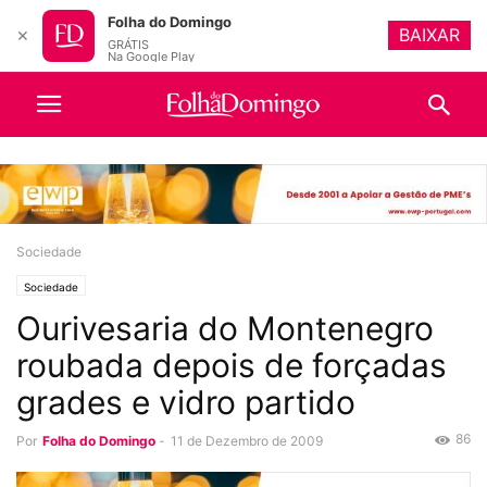
Folha do Domingo
BAIXAR
✕
GRÁTIS
Na Google Play
Sociedade
Sociedade
Ourivesaria do Montenegro
roubada depois de forçadas
grades e vidro partido
86
Por
Folha do Domingo
-
11 de Dezembro de 2009