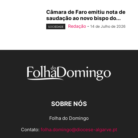
Câmara de Faro emitiu nota de
saudação ao novo bispo do...
Redação
-
14 de Julho de 2026
SOCIEDADE
SOBRE NÓS
Folha do Domingo
Contato:
folha.domingo@diocese-algarve.pt